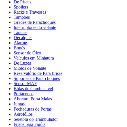
De Piscas
Spoilers
Racks e Travessas
Tampões
Grades de Parachoques
Interruptores do volante
Tapetes
Decalques
Alarme
Bonés
Sensor de Óleo
Veículos em Miniatura
De Luzes
Miolos de Volante
Reservatório de Para-brisas
Suportes de Para-choques
Sensor MAF
Bóias de Combustível
Portacopos
Abertura Porta Malas
Juntas
Fechaduras de Portas
Aerofólios
Seletora do Trambulador
Frisos para Faróis