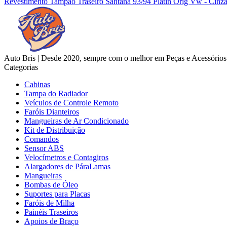
Revestimento Tampão Traseiro Santana 93/94 Platin Orig Vw - Cinza
Auto Bris | Desde 2020, sempre com o melhor em Peças e Acessórios
Categorias
Cabinas
Tampa do Radiador
Veículos de Controle Remoto
Faróis Dianteiros
Mangueiras de Ar Condicionado
Kit de Distribuição
Comandos
Sensor ABS
Velocímetros e Contagiros
Alargadores de PáraLamas
Mangueiras
Bombas de Óleo
Suportes para Placas
Faróis de Milha
Painéis Traseiros
Apoios de Braço