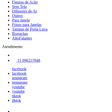
Figuras de Ação
Sem Tela
Difusores de Ar
Outros
Para Janela
Frisos para Janelas
Tampas de Porta Luva
Borrachas
AltoFalantes
Atendimento
15 996257848
facebook
facebook
instagram
instagram
youtube
youtube
tiktok
tiktok