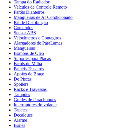
Tampa do Radiador
Veículos de Controle Remoto
Faróis Dianteiros
Mangueiras de Ar Condicionado
Kit de Distribuição
Comandos
Sensor ABS
Velocímetros e Contagiros
Alargadores de PáraLamas
Mangueiras
Bombas de Óleo
Suportes para Placas
Faróis de Milha
Painéis Traseiros
Apoios de Braço
De Piscas
Spoilers
Racks e Travessas
Tampões
Grades de Parachoques
Interruptores do volante
Tapetes
Decalques
Alarme
Bonés