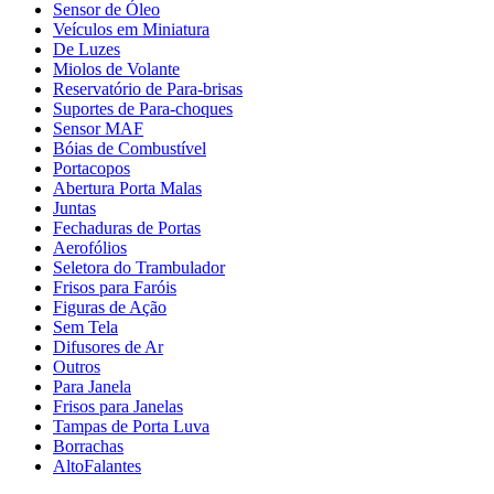
Sensor de Óleo
Veículos em Miniatura
De Luzes
Miolos de Volante
Reservatório de Para-brisas
Suportes de Para-choques
Sensor MAF
Bóias de Combustível
Portacopos
Abertura Porta Malas
Juntas
Fechaduras de Portas
Aerofólios
Seletora do Trambulador
Frisos para Faróis
Figuras de Ação
Sem Tela
Difusores de Ar
Outros
Para Janela
Frisos para Janelas
Tampas de Porta Luva
Borrachas
AltoFalantes