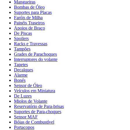
Mangueiras
Bombas de Óleo
Suportes para Placas
Faróis de Milha
Painéis Traseiros
Apoios de Braço
De Piscas
Spoilers
Racks e Travessas
Tampões
Grades de Parachoques
Interruptores do volante
Tapetes
Decalques
Alarme
Bonés
Sensor de Óleo
Veículos em Miniatura
De Luzes
Miolos de Volante
Reservatório de Para-brisas
Suportes de Para-choques
Sensor MAF
Bóias de Combustível
Portacopos