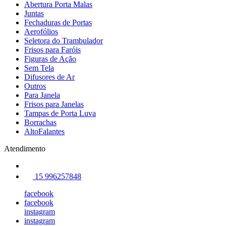
Abertura Porta Malas
Juntas
Fechaduras de Portas
Aerofólios
Seletora do Trambulador
Frisos para Faróis
Figuras de Ação
Sem Tela
Difusores de Ar
Outros
Para Janela
Frisos para Janelas
Tampas de Porta Luva
Borrachas
AltoFalantes
Atendimento
15 996257848
facebook
facebook
instagram
instagram