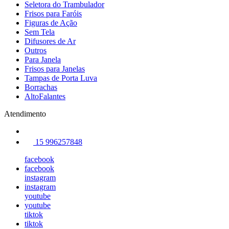
Seletora do Trambulador
Frisos para Faróis
Figuras de Ação
Sem Tela
Difusores de Ar
Outros
Para Janela
Frisos para Janelas
Tampas de Porta Luva
Borrachas
AltoFalantes
Atendimento
15 996257848
facebook
facebook
instagram
instagram
youtube
youtube
tiktok
tiktok