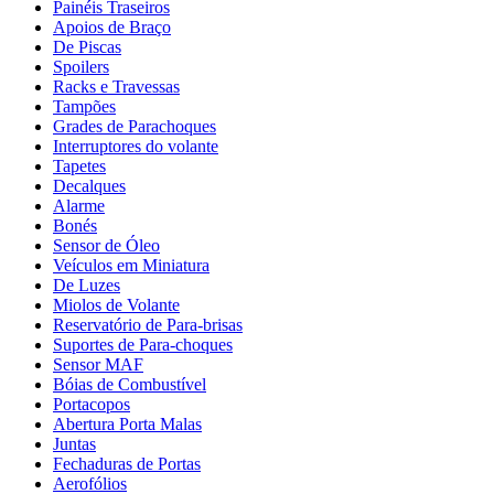
Painéis Traseiros
Apoios de Braço
De Piscas
Spoilers
Racks e Travessas
Tampões
Grades de Parachoques
Interruptores do volante
Tapetes
Decalques
Alarme
Bonés
Sensor de Óleo
Veículos em Miniatura
De Luzes
Miolos de Volante
Reservatório de Para-brisas
Suportes de Para-choques
Sensor MAF
Bóias de Combustível
Portacopos
Abertura Porta Malas
Juntas
Fechaduras de Portas
Aerofólios