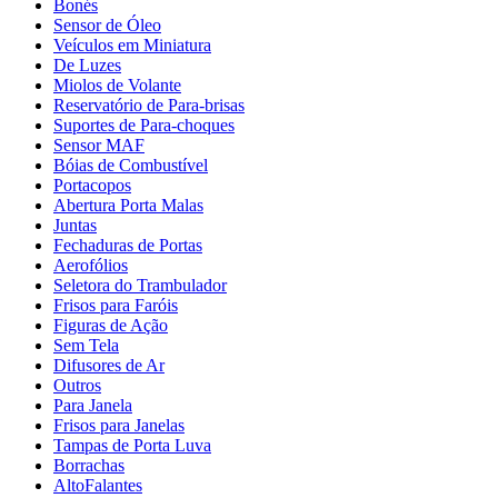
Bonés
Sensor de Óleo
Veículos em Miniatura
De Luzes
Miolos de Volante
Reservatório de Para-brisas
Suportes de Para-choques
Sensor MAF
Bóias de Combustível
Portacopos
Abertura Porta Malas
Juntas
Fechaduras de Portas
Aerofólios
Seletora do Trambulador
Frisos para Faróis
Figuras de Ação
Sem Tela
Difusores de Ar
Outros
Para Janela
Frisos para Janelas
Tampas de Porta Luva
Borrachas
AltoFalantes