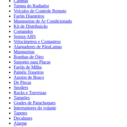
Cabinas
Tampa do Radiador
Veículos de Controle Remoto
Faróis Dianteiros
Mangueiras de Ar Condicionado
Kit de Distribuição
Comandos
Sensor ABS
Velocímetros e Contagiros
Alargadores de PáraLamas
Mangueiras
Bombas de Óleo
Suportes para Placas
Faróis de Milha
Painéis Traseiros
Apoios de Braço
De Piscas
Spoilers
Racks e Travessas
Tampões
Grades de Parachoques
Interruptores do volante
Tapetes
Decalques
Alarme